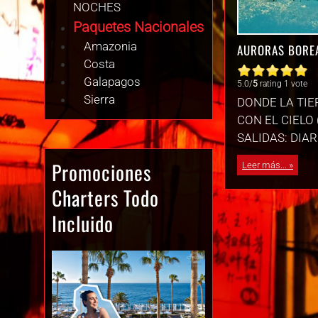
NOCHES
Paquetes Nacionales
Amazonia
AURORAS BORE
Costa
Galapagos
5.0/
5
rating 1 vote
Sierra
DONDE LA TI
CON EL CIELO 
SALIDAS: DIAR
Promociones
Leer más...
Charters Todo
Incluido