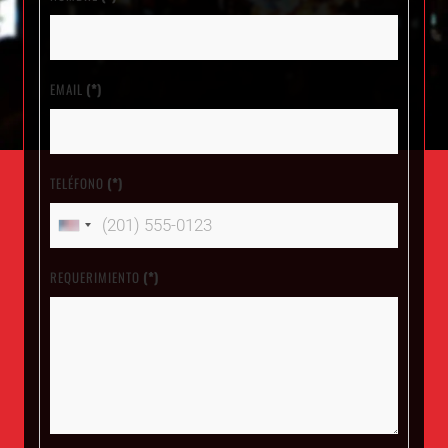
EMAIL
(*)
TELÉFONO
(*)
United
States
REQUERIMIENTO
(*)
+1